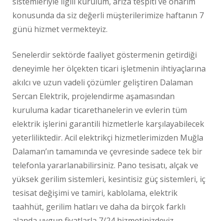
sistemleriyle ilgili kurulum, arıza tespiti ve onarım
konusunda da siz değerli müşterilerimize haftanın 7
günü hizmet vermekteyiz.
Senelerdir sektörde faaliyet göstermenin getirdiği
deneyimle her ölçekten ticari işletmenin ihtiyaçlarına
akılcı ve uzun vadeli çözümler geliştiren Dalaman
Sercan Elektrik, projelendirme aşamasından
kuruluma kadar ticarethanelerin ve evlerin tüm
elektrik işlerini garantili hizmetlerle karşılayabilecek
yeterliliktedir. Acil elektrikçi hizmetlerimizden Muğla
Dalaman’ın tamamında ve çevresinde sadece tek bir
telefonla yararlanabilirsiniz. Pano tesisatı, alçak ve
yüksek gerilim sistemleri, kesintisiz güç sistemleri, iç
tesisat değişimi ve tamiri, kablolama, elektrik
taahhüt, gerilim hatları ve daha da birçok farklı
alanda uygun fiyatlarla 7/24 hizmetinizdeyiz.