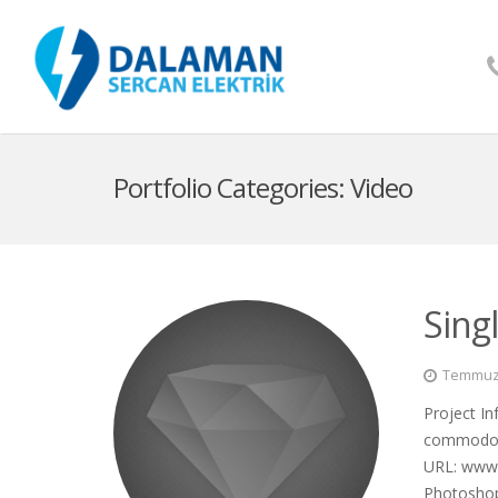
Portfolio Categories:
Video
Singl
Temmuz 
Project In
commodo li
URL: www.
Photoshop,