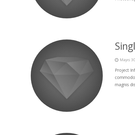
Sing
Mayıs 30
Project In
commodo l
magnis dis